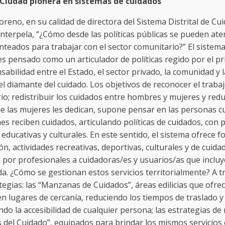
“Ciudad pionera en sistemas de cuidados”
reno, en su calidad de directora del Sistema Distrital de Cu
 interpela, “¿Cómo desde las políticas públicas se pueden ater
nteados para trabajar con el sector comunitario?” El sistem
s pensado como un articulador de políticas regido por el pr
abilidad entre el Estado, el sector privado, la comunidad y 
 el diamante del cuidado. Los objetivos de reconocer el traba
o; redistribuir los cuidados entre hombres y mujeres y reduc
e las mujeres les dedican, supone pensar en las personas c
es reciben cuidados, articulando políticas de cuidados, con p
 educativas y culturales. En este sentido, el sistema ofrece 
ón, actividades recreativas, deportivas, culturales y de cuida
 por profesionales a cuidadoras/es y usuarios/as que incluy
ida. ¿Cómo se gestionan estos servicios territorialmente? A t
tegias: las “Manzanas de Cuidados”, áreas edilicias que ofre
en lugares de cercanía, reduciendo los tiempos de traslado y
do la accesibilidad de cualquier persona; las estrategias de 
s del Cuidado”, equipados para brindar los mismos servicios