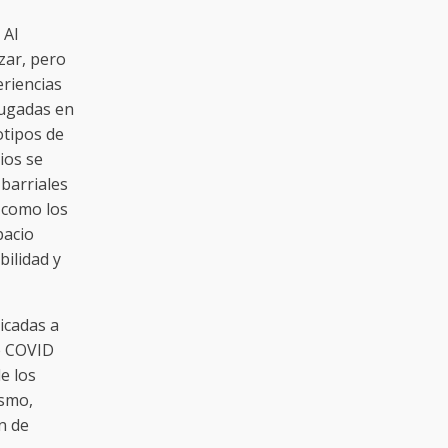
 Al
zar, pero
riencias
jugadas en
otipos de
ios se
 barriales
 como los
pacio
ilidad y
icadas a
e COVID
e los
ismo,
n de