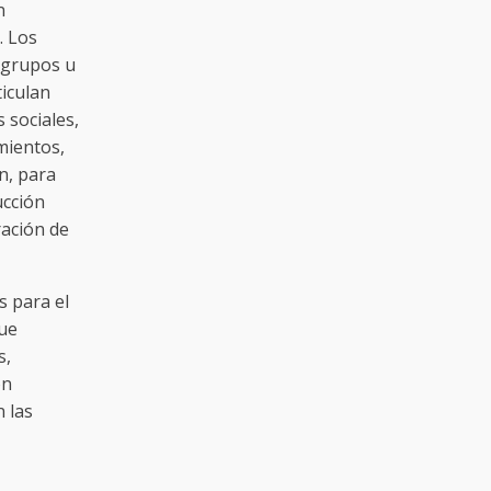
n
. Los
 grupos u
iculan
 sociales,
imientos,
n, para
ucción
ración de
s para el
que
s,
ón
 las