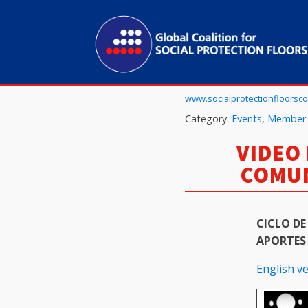
www.socialprotectionfloorscoa
Category:
Events
,
Member
VIDEO
COMUN
CICLO DE
APORTES 
English ve