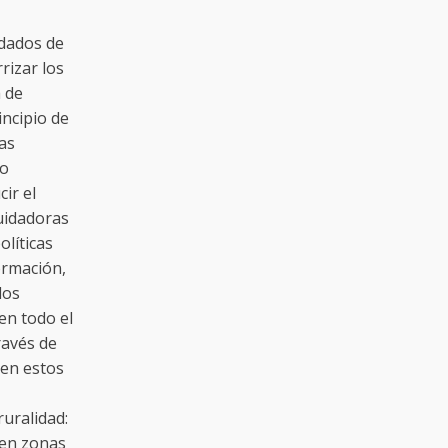
idados de
rizar los
a de
incipio de
las
jo
ir el
uidadoras
olíticas
formación,
dos
en todo el
ravés de
cen estos
ruralidad:
 en zonas