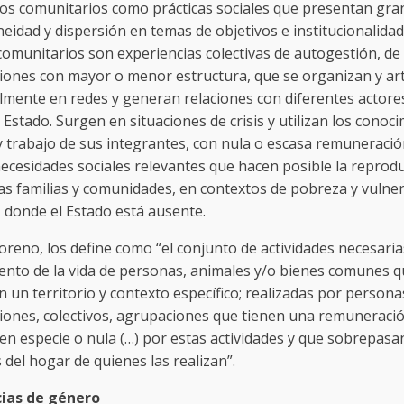
dos comunitarios como prácticas sociales que presentan gra
eidad y dispersión en temas de objetivos e institucionalidad
comunitarios son experiencias colectivas de autogestión, de
iones con mayor o menor estructura, que se organizan y art
lmente en redes y generan relaciones con diferentes actores
l Estado. Surgen en situaciones de crisis y utilizan los conoc
y trabajo de sus integrantes, con nula o escasa remuneració
necesidades sociales relevantes que hacen posible la reprod
las familias y comunidades, en contextos de pobreza y vulne
 donde el Estado está ausente.
reno, los define como “el conjunto de actividades necesaria
ento de la vida de personas, animales y/o bienes comunes 
 un territorio y contexto específico; realizadas por persona
iones, colectivos, agrupaciones que tienen una remuneraci
en especie o nula (…) por estas actividades y que sobrepasan
 del hogar de quienes las realizan”.
cias de género