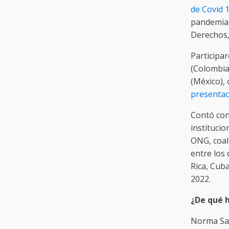
de Covid 
pandemia,
Derechos,
Participa
(Colombia)
(México),
presentac
Contó con
instituci
ONG, coali
entre los 
Rica, Cuba
2022.
¿De qué 
Norma San