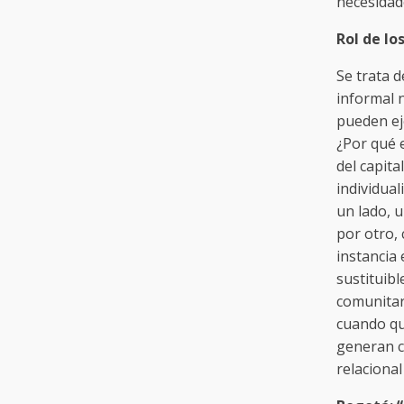
necesidad
Rol de lo
Se trata d
informal 
pueden ej
¿Por qué 
del capita
individua
un lado, u
por otro,
instancia
sustituib
comunitar
cuando qu
generan c
relacional