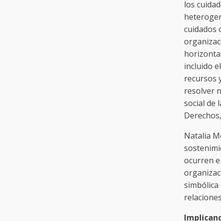
los cuida
heterogen
cuidados 
organizac
horizonta
incluido e
recursos 
resolver 
social de 
Derechos,
Natalia Mo
sostenimi
ocurren en
organizac
simbólica 
relaciones
Implican