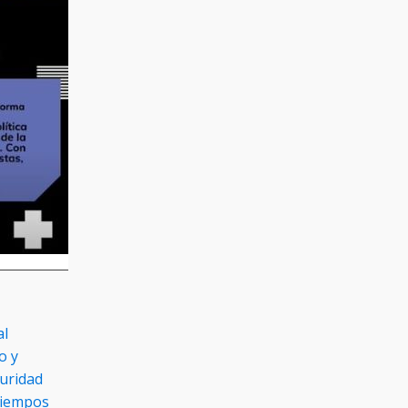
al
o y
guridad
tiempos