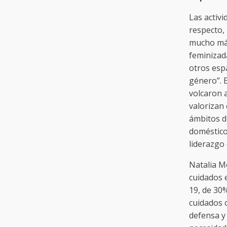
Las activi
respecto,
mucho más
feminizad
otros esp
género”. 
volcaron a
valorizan
ámbitos de
doméstico
liderazgo 
Natalia M
cuidados 
19, de 30%
cuidados 
defensa y 