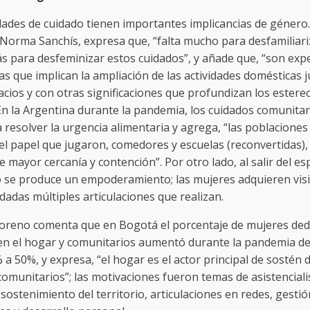
dades de cuidado tienen importantes implicancias de género.
 Norma Sanchís, expresa que, “falta mucho para desfamiliari
 para desfeminizar estos cuidados”, y añade que, “son expe
as que implican la ampliación de las actividades domésticas 
acios y con otras significaciones que profundizan los estere
En la Argentina durante la pandemia, los cuidados comunitar
 resolver la urgencia alimentaria y agrega, “las poblaciones
 el papel que jugaron, comedores y escuelas (reconvertidas),
 mayor cercanía y contención”. Por otro lado, al salir del es
 se produce un empoderamiento; las mujeres adquieren visib
dadas múltiples articulaciones que realizan.
oreno comenta que en Bogotá el porcentaje de mujeres ded
en el hogar y comunitarios aumentó durante la pandemia d
 a 50%, y expresa, “el hogar es el actor principal de sostén d
comunitarios”; las motivaciones fueron temas de asistencial
sostenimiento del territorio, articulaciones en redes, gestió