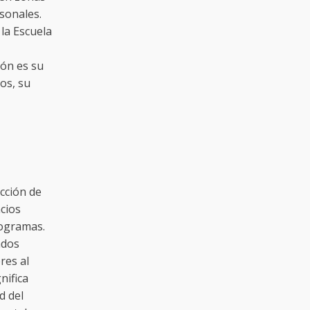
sonales.
la Escuela
ión es su
dos, su
cción de
cios
rogramas.
ados
res al
nifica
d del