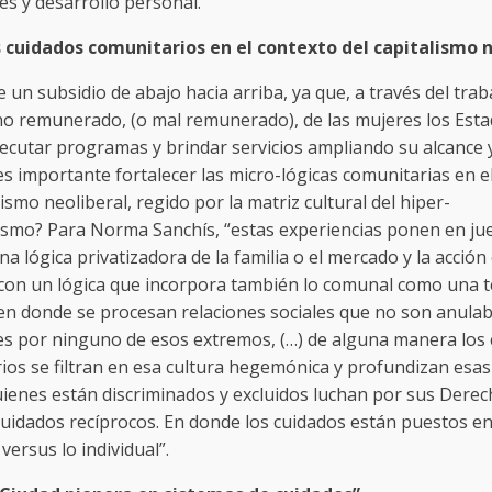
es y desarrollo personal.
s cuidados comunitarios en el contexto del capitalismo 
e un subsidio de abajo hacia arriba, ya que, a través del trab
no remunerado, (o mal remunerado), de las mujeres los Est
ecutar programas y brindar servicios ampliando su alcance y 
es importante fortalecer las micro-lógicas comunitarias en e
lismo neoliberal, regido por la matriz cultural del hiper-
lismo? Para Norma Sanchís, “estas experiencias ponen en ju
na lógica privatizadora de la familia o el mercado y la acción 
 con un lógica que incorpora también lo comunal como una t
 en donde se procesan relaciones sociales que no son anulab
les por ninguno de esos extremos, (…) de alguna manera los
ios se filtran en esa cultura hegemónica y profundizan esas
ienes están discriminados y excluidos luchan por sus Derec
uidados recíprocos. En donde los cuidados están puestos en
 versus lo individual”.