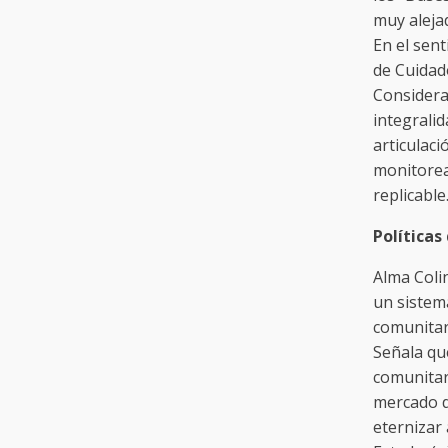
muy aleja
En el sen
de Cuidad
Considera
integralid
articulaci
monitorea
replicable
Políticas
Alma Coli
un sistem
comunitar
Señala qu
comunitar
mercado de
eternizar