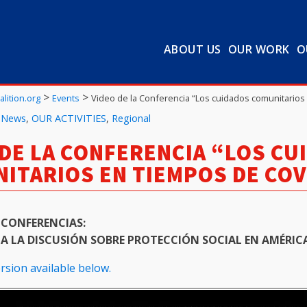
ABOUT US
OUR WORK
O
>
>
lition.org
Events
Video de la Conferencia “Los cuidados comunitarios
 News
,
OUR ACTIVITIES
,
Regional
 DE LA CONFERENCIA “LOS CU
ITARIOS EN TIEMPOS DE COV
 CONFERENCIAS:
A LA DISCUSIÓN SOBRE PROTECCIÓN SOCIAL EN AMÉRICA
rsion available below.