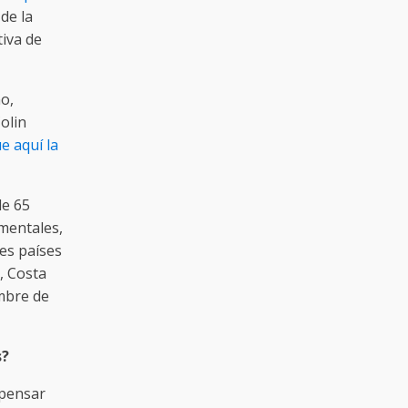
de la
iva de
o,
Colin
e aquí la
de 65
amentales,
tes países
, Costa
embre de
s?
 pensar