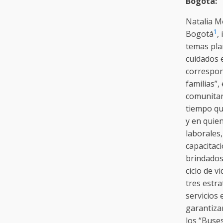
Bogotá: 
Natalia Mo
1
Bogotá
,
temas pla
cuidados e
correspons
familias”,
comunitari
tiempo qu
y en quien
laborales,
capacitaci
brindados
ciclo de v
tres estra
servicios 
garantizan
los “Buse