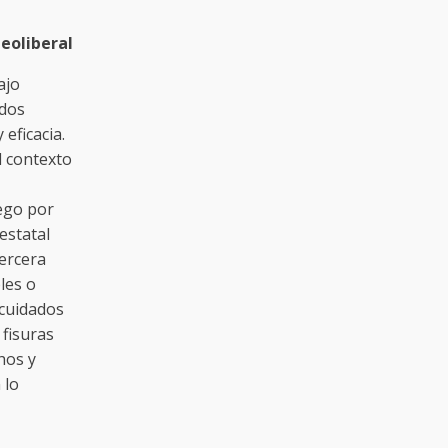
neoliberal
ajo
ados
eficacia.
l contexto
ego por
estatal
ercera
les o
 cuidados
 fisuras
hos y
 lo