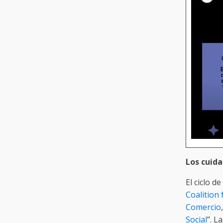
Los cuid
El ciclo d
Coalition 
Comercio
Social
”. L