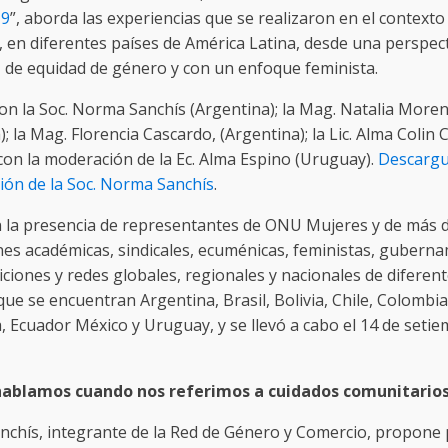
19
”, aborda las experiencias que se realizaron en el contexto 
 en diferentes países de América Latina, desde una perspect
 de equidad de género y con un enfoque feminista.
ron la Soc. Norma Sanchís (Argentina); la Mag. Natalia Moren
; la Mag. Florencia Cascardo, (Argentina); la Lic. Alma Colin 
 con la moderación de la Ec. Alma Espino (Uruguay).
Descargu
ión de la Soc. Norma Sanchís
.
 la presencia de representantes de ONU Mujeres y de más 
ones académicas, sindicales, ecuménicas, feministas, gubern
ciones y redes globales, regionales y nacionales de diferen
que se encuentran Argentina, Brasil, Bolivia, Chile, Colombia
, Ecuador México y Uruguay, y se llevó a cabo el 14 de seti
hablamos cuando nos referimos a cuidados comunitario
chís, integrante de la Red de Género y Comercio, propone