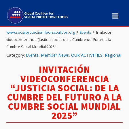
>
>
www.socialprotectionfloorscoalition.org
Events
Invitación
videoconferencia “Justicia social: de la Cumbre del Futuro a la
Cumbre Social Mundial 2025”
Category:
Events
,
Member News
,
OUR ACTIVITIES
,
Regional
INVITACIÓN
VIDEOCONFERENCIA
“JUSTICIA SOCIAL: DE LA
CUMBRE DEL FUTURO A LA
CUMBRE SOCIAL MUNDIAL
2025”